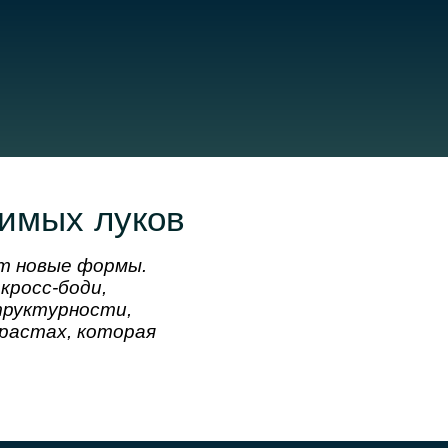
римых луков
ет новые формы.
кросс-боди,
труктурности,
растах, которая