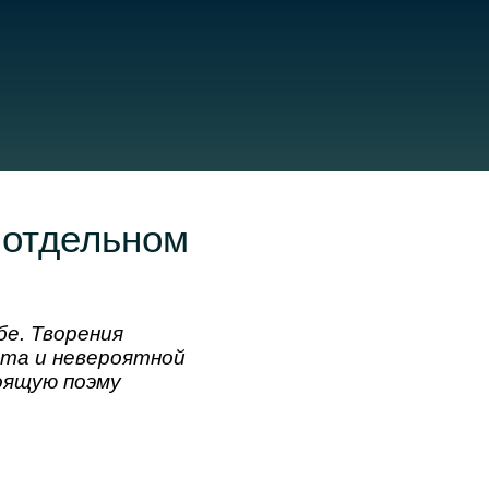
 отдельном
бе. Творения
ета и невероятной
оящую поэму