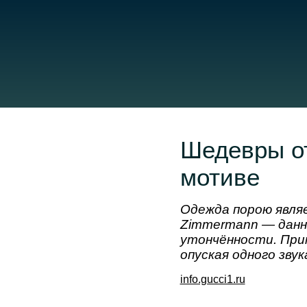
Шедевры от
мотиве
Одежда порою являе
Zimmermann — данн
утончённости. При
опуская одного звук
info.gucci1.ru