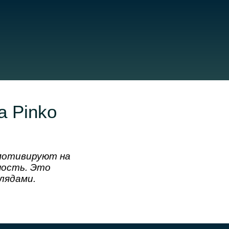
а Pinko
 мотивируют на
ность. Это
лядами.